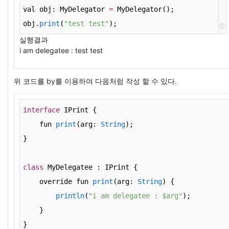
val obj: MyDelegator 
=
 MyDelegator();
obj.
print
(
"test test"
);
cs
실행결과
i am delegatee : test test
위 코드를 by를 이용하여 다음처럼 작성 할 수 있다.
interface
 IPrint {
    fun 
print
(arg: 
String
);
}
class
 MyDelegatee : IPrint {
    override fun 
print
(arg: 
String
) {
println
(
"i am delegatee : $arg"
);
    }
}