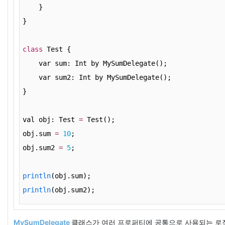
    }
}
class
 Test {
    var sum: Int by MySumDelegate();
    var sum2: Int by MySumDelegate();
}
val obj: Test 
=
 Test();
obj.sum 
=
10
;
obj.sum2 
=
5
;
println
(obj.sum);
println
(obj.sum2);
MySumDelegate
클래스가 여러
프로퍼티에 공통으로 사용되는 로