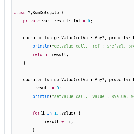
class
 MySumDelegate {
private
 var _result: Int 
=
0
;
    operator fun getValue(refVal: Any?, property: 
println
(
"getValue call.. ref : $refVal, pr
return
 _result;
    }
    operator fun setValue(refVal: Any?, property: 
        _result 
=
0
;
println
(
"setValue call.. value : $value, $
for
(i 
in
1.
.value) {
            _result 
+
=
 i;
        }