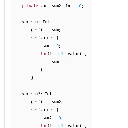
private
 var _sum2: Int 
=
0
;
    var sum: Int
        get() 
=
 _sum;
        set(value) {
            _sum 
=
0
;
for
(i 
in
1.
.value) {
                _sum 
+
=
 i;
            }
        }
    var sum2: Int
        get() 
=
 _sum2;
        set(value) {
            _sum2 
=
0
;
for
(i 
in
1.
.value) {