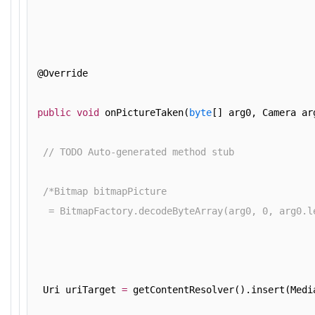
 @Override
public
void
 onPictureTaken(
byte
[] arg0, Camera ar
// TODO Auto-generated method stub
/*Bitmap bitmapPicture
   = BitmapFactory.decodeByteArray(arg0, 0, arg0.l
  Uri uriTarget 
=
 getContentResolver().insert(Medi