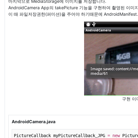
마지막으로 MediaStorage에 이미지를 저장합니다.
AndroidCamera App의 takePicture 기능을 구현하여 촬영된 
이 때 파일저장권한(퍼미션)을 주어야 하기때문에 AndroidManifes
구현 이
AndroidCamera.java
PictureCallback myPictureCallback_JPG 
=
new
 Pictur