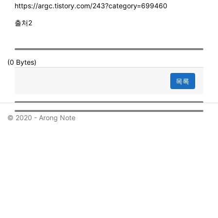
https://argc.tistory.com/243?category=699460
출처2
(0 Bytes)
목록
© 2020 - Arong Note