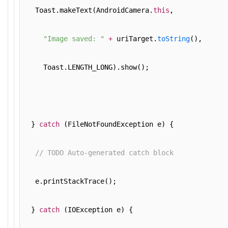
   Toast.makeText(AndroidCamera.
this
,
"Image saved: "
+
 uriTarget.
toString
(),
     Toast.LENGTH_LONG).show();
  } 
catch
 (FileNotFoundException e) {
// TODO Auto-generated catch block
   e.printStackTrace();
  } 
catch
 (IOException e) {