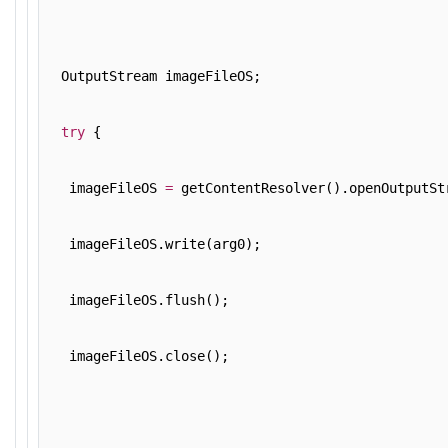
  OutputStream imageFileOS;
try
 {
   imageFileOS 
=
 getContentResolver().openOutputSt
   imageFileOS.write(arg0);
   imageFileOS.flush();
   imageFileOS.close();