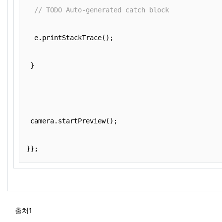
// TODO Auto-generated catch block
   e.printStackTrace();
  }
  camera.startPreview();
 }};
출처1