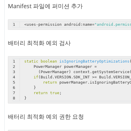
Manifest 파일에 퍼미션 추가
1
<
uses-permission
android:name
=
"android.permis
배터리 최적화 예외 검사
1
static
boolean
isIgnoringBatteryOptimizations
2
    PowerManager powerManager = 
3
      (PowerManager) context.getSystemService
4
if
(Build.VERSION.SDK_INT >= Build.VERSION
5
return
 powerManager.isIgnoringBattery
6
    }
7
return
true
;
8
}
배터리 최적화 예외 권한 요청