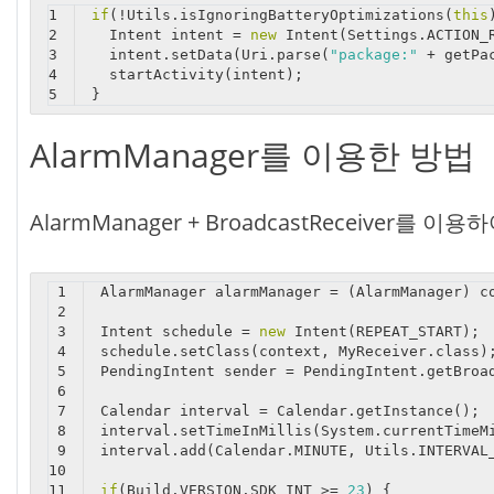
1
if
(!Utils.isIgnoringBatteryOptimizations(
this
2
  Intent intent = 
new
 Intent(Settings.ACTION_
3
  intent.setData(Uri.parse(
"package:"
 + getPa
4
  startActivity(intent);
5
}
AlarmManager를 이용한 방법
AlarmManager + BroadcastReceiver를 
1
AlarmManager alarmManager = (AlarmManager) c
2
3
Intent schedule = 
new
 Intent(REPEAT_START);
4
schedule.setClass(context, MyReceiver.class)
5
PendingIntent sender = PendingIntent.getBroa
6
7
Calendar interval = Calendar.getInstance();
8
interval.setTimeInMillis(System.currentTimeM
9
interval.add(Calendar.MINUTE, Utils.INTERVAL
10
11
if
(Build.VERSION.SDK_INT >= 
23
) {