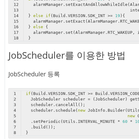
12
  alarmManager.setExactAndAllowWhileIdle(Ala
13
                                         int
14
} 
else
if
(Build.VERSION.SDK_INT >= 
19
){
15
  alarmManager.setExact(AlarmManager.RTC_WAK
16
} 
else
 {
17
  alarmManager.set(AlarmManager.RTC_WAKEUP, 
18
}
JobScheduler를 이용한 방법
JobScheduler 등록
1
if
(Build.VERSION.SDK_INT >= Build.VERSION_COD
2
  JobScheduler scheduler = (JobScheduler) get
3
  scheduler.cancelAll();
4
  scheduler.schedule(
new
 JobInfo.Builder(Util
5
new
 
6
  .setPeriodic(Utils.INTERVAL_MINUTE * 
60
 * 
1
7
  .build());
8
}