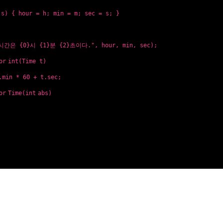
s) { hour = h; min = m; sec = s; }
시간은 {0}시 {1}분 {2}초이다."
, hour, min, sec);
or
int
(Time t)
.min * 60 + t.sec;
or
Time(
int
abs)