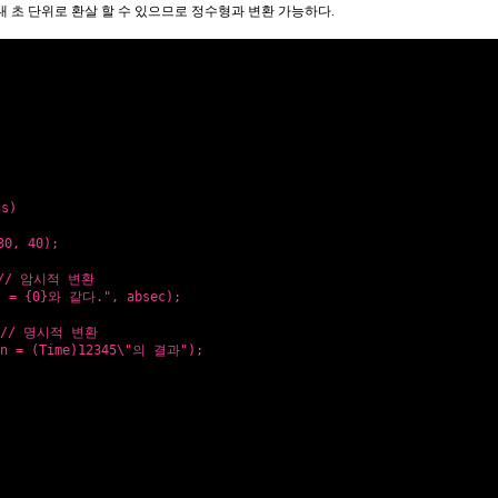
 초 단위로 환살 할 수 있으므로 정수형과 변환 가능하다.
gs)
30, 40);
// 암시적 변환
 = {0}와 같다."
, absec);
// 명시적 변환
en = (Time)12345\"의 결과"
);