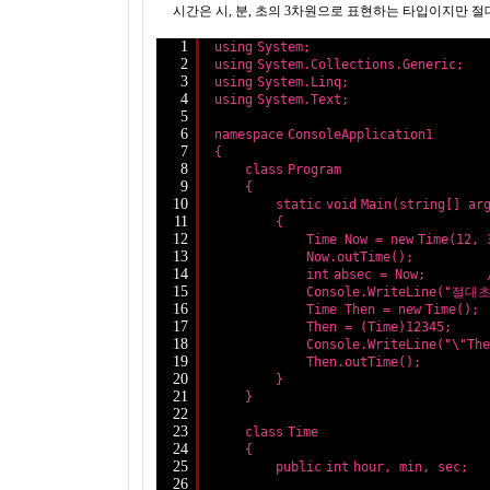
시간은 시, 분, 초의 3차원으로 표현하는 타입이지만 절대
1
using
System;
2
using
System.Collections.Generic;
3
using
System.Linq;
4
using
System.Text;
5
6
namespace
ConsoleApplication1
7
{
8
class
Program
9
{
10
static
void
Main(
string
[] ar
11
{
12
Time Now = 
new
Time(12, 
13
Now.outTime();
14
int
absec = Now;        
15
Console.WriteLine(
"절대초
16
Time Then = 
new
Time();
17
Then = (Time)12345;     
18
Console.WriteLine(
"\"Th
19
Then.outTime();
20
}
21
}
22
23
class
Time
24
{
25
public
int
hour, min, sec;
26