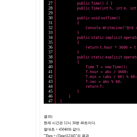
27
public
Time() { }
28
public
Time(
int
h, 
int
m, 
int
29
30
public
void
outTime()
31
{
32
Console.WriteLine(
"현재 
33
}
34
public
static
implicit
operat
35
{
36
return
t.hour * 3600 + t
37
}
38
public
static
explicit
operat
39
{
40
Time T = 
new
Time();
41
T.hour = abs / 3600;
42
T.min = (abs / 60) % 60;
43
T.sec = abs % 60;
44
return
T;
45
}
46
}
47
}
결과)
현재 시간은 12시 30분 40초이다.
절대초 = 45040와 같다.
"Then = (Time)12345"의 결과