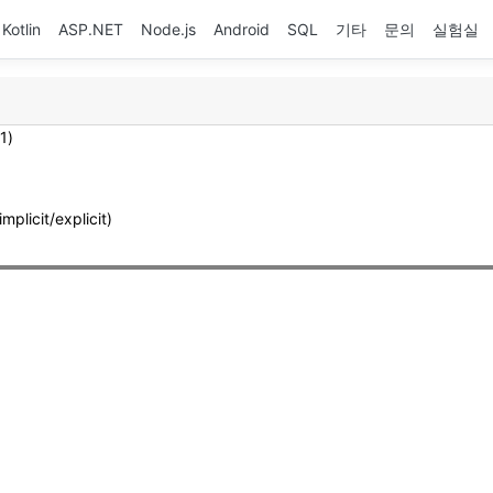
Kotlin
ASP.NET
Node.js
Android
SQL
기타
문의
실험실
1)
licit/explicit)