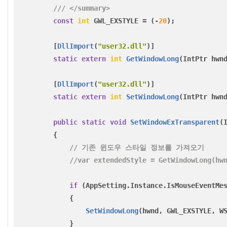
/// </summary>
const
int
GWL_EXSTYLE
=
(-
20
);
[
DllImport
(
"user32.dll"
)]
static
extern
int
GetWindowLong
(
IntPtr
hwn
[
DllImport
(
"user32.dll"
)]
static
extern
int
SetWindowLong
(
IntPtr
hwn
public
static
void
SetWindowExTransparent
(
{
// 기존 윈도우 스타일 정보를 가져오기
//var extendedStyle = GetWindowLong(hw
if
(
AppSetting
.
Instance
.
IsMouseEventMe
{
SetWindowLong
(
hwnd
,
GWL_EXSTYLE
,
W
}