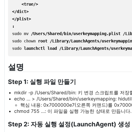
    <
true
/>

</dict>

</plist>

:
sudo mv
/Users/Shared/bin/userkeymapping.plist /Li
sudo chown 
root /Library/LaunchAgents/userkeymappi
sudo 
launchctl load /Library/LaunchAgents/userkeym
설명
Step 1: 실행 파일 만들기
mkdir -p /Users/Shared/bin: 키 변경 스크립트를 
echo … > /Users/Shared/bin/userkeymapp
핵심 내용: 0x7000000e7(오른쪽 커맨드)를 0x7000
chmod 755 …: 이 파일을 실행 가능한 상태로 만듭니다.
Step 2: 자동 실행 설정(LaunchAgent) 생성