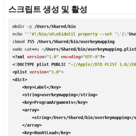
스크립트 생성 및 활성
mkdir
-p
/Users/Shared/bin
echo
'''#!/bin/sh\nhidutil property --set '
\'
{
\"
Us
chmod 
755 /Users/Shared/bin/userkeymapping
sudo cat
<<: 
>
/Users/Shared/bin/userkeymapping.plis
<?xml
version
=
"1.0"
encoding
=
"UTF-8"
?>
<
!
DOCTYPE plist PUBLIC 
"-//Apple//DTD PLIST 1.0//E
<plist 
version
=
"1.0"
>
<dict>

    <key>Label</key>

    <string>userkeymapping</string>

    <key>ProgramArguments</key>

    <array>

        <string>/Users/Shared/bin/userkeymapping</s
    </array>

    <key>RunAtLoad</key>
