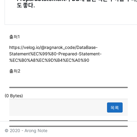
도 좋다.
출처1
https://velog.io/@ragnarok_code/DataBase-
Statement%EC%99%80-Prepared-Statement-
%EC%B0%A8%EC%9D%B4%EC%A0%90
출처2
(0 Bytes)
목록
© 2020 - Arong Note