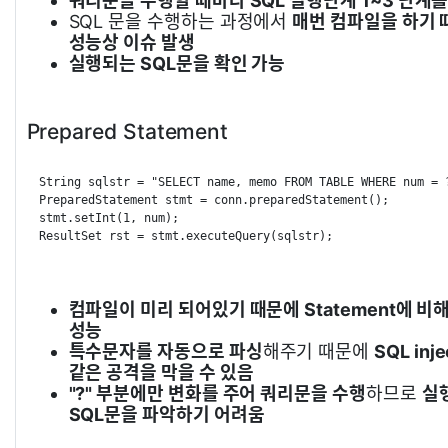
쿼리문을 수행할 때마다 SQL 실행단계 1~3 단계를
SQL 문을 수행하는 과정에서
매번 컴파일을 하기 
성능상 이슈 발생
실행되는 SQL문을 확인 가능
Prepared Statement
String
 sqlstr 
=
"SELECT name, memo FROM TABLE WHERE num = 
PreparedStatement
 stmt 
=
 conn
.
preparedStatement
(
)
;
stmt
.
setInt
(
1
,
 num
)
;
ResultSet
 rst 
=
 stmt
.
executeQuery
(
sqlstr
)
;
컴파일이 미리 되어있기 때문에 Statement에 비
성능
특수문자를 자동으로 파싱
해주기 때문에
SQL inje
같은 공격을 막을 수 있음
"?" 부분에만 변화를 주어 쿼리문을 수행
하므로
실
SQL문을 파악하기 어려움