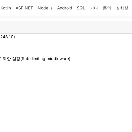
Kotlin
ASP.NET
Node.js
Android
SQL
기타
문의
실험실
.248.10)
 제한 설정(Rate limiting middleware)