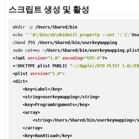
스크립트 생성 및 활성
mkdir
-p
/Users/Shared/bin
echo
'''#!/bin/sh\nhidutil property --set '
\'
{
\"
Us
chmod 
755 /Users/Shared/bin/userkeymapping
sudo cat
<<: 
>
/Users/Shared/bin/userkeymapping.plis
<?xml
version
=
"1.0"
encoding
=
"UTF-8"
?>
<
!
DOCTYPE plist PUBLIC 
"-//Apple//DTD PLIST 1.0//E
<plist 
version
=
"1.0"
>
<dict>

    <key>Label</key>

    <string>userkeymapping</string>

    <key>ProgramArguments</key>

    <array>

        <string>/Users/Shared/bin/userkeymapping</s
    </array>

    <key>RunAtLoad</key>
