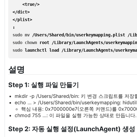
    <
true
/>

</dict>

</plist>

:
sudo mv
/Users/Shared/bin/userkeymapping.plist /Li
sudo chown 
root /Library/LaunchAgents/userkeymappi
sudo 
launchctl load /Library/LaunchAgents/userkeym
설명
Step 1: 실행 파일 만들기
mkdir -p /Users/Shared/bin: 키 변경 스크립트를 
echo … > /Users/Shared/bin/userkeymapp
핵심 내용: 0x7000000e7(오른쪽 커맨드)를 0x7000
chmod 755 …: 이 파일을 실행 가능한 상태로 만듭니다.
Step 2: 자동 실행 설정(LaunchAgent) 생성