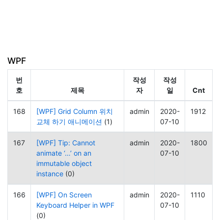
WPF
번
작성
작성
호
제목
자
일
Cnt
168
[WPF] Grid Column 위치
admin
2020-
1912
교체 하기 애니메이션
(1)
07-10
167
[WPF] Tip: Cannot
admin
2020-
1800
animate ‘…’ on an
07-10
immutable object
instance
(0)
166
[WPF] On Screen
admin
2020-
1110
Keyboard Helper in WPF
07-10
(0)