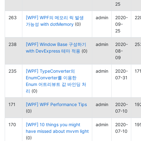
25
263
[WPF] WPF의 메모리 릭 발생
admin
2020-
22
가능성 with dotMemory
(0)
09-
25
238
[WPF] Window Base 구성하기
admin
2020-
25
with DevExpress 테마 적용
(0)
08-
09
235
[WPF] TypeConverter의
admin
2020-
17
EnumConverter를 이용한
07-31
Enum 어트리뷰트 값 바인딩 처
리
(0)
171
[WPF] WPF Performance Tips
admin
2020-
19
(0)
07-10
170
[WPF] 10 things you might
admin
2020-
19
have missed about mvvm light
07-10
(0)